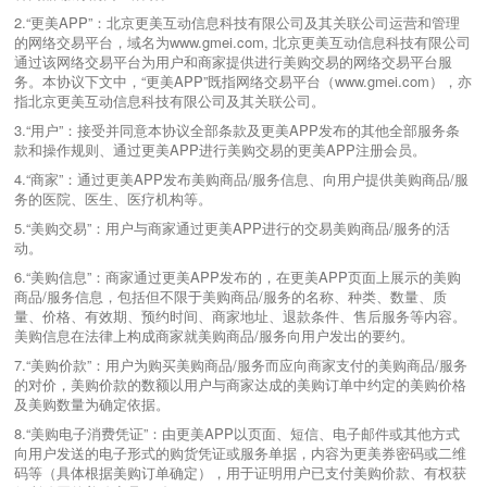
2.“更美APP”：北京更美互动信息科技有限公司及其关联公司运营和管理
的网络交易平台，域名为www.gmei.com, 北京更美互动信息科技有限公司
通过该网络交易平台为用户和商家提供进行美购交易的网络交易平台服
务。本协议下文中，“更美APP”既指网络交易平台（www.gmei.com），亦
指北京更美互动信息科技有限公司及其关联公司。
3.“用户”：接受并同意本协议全部条款及更美APP发布的其他全部服务条
款和操作规则、通过更美APP进行美购交易的更美APP注册会员。
4.“商家”：通过更美APP发布美购商品/服务信息、向用户提供美购商品/服
务的医院、医生、医疗机构等。
5.“美购交易”：用户与商家通过更美APP进行的交易美购商品/服务的活
动。
6.“美购信息”：商家通过更美APP发布的，在更美APP页面上展示的美购
商品/服务信息，包括但不限于美购商品/服务的名称、种类、数量、质
量、价格、有效期、预约时间、商家地址、退款条件、售后服务等内容。
美购信息在法律上构成商家就美购商品/服务向用户发出的要约。
7.“美购价款”：用户为购买美购商品/服务而应向商家支付的美购商品/服务
的对价，美购价款的数额以用户与商家达成的美购订单中约定的美购价格
及美购数量为确定依据。
8.“美购电子消费凭证”：由更美APP以页面、短信、电子邮件或其他方式
向用户发送的电子形式的购货凭证或服务单据，内容为更美券密码或二维
码等（具体根据美购订单确定），用于证明用户已支付美购价款、有权获