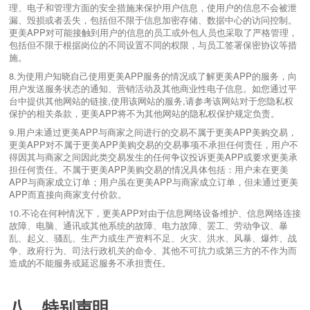
理、电子和管理方面的安全措施来保护用户信息，使用户的信息不会被泄
漏、毁损或者丢失，包括但不限于信息加密存储、数据中心的访问控制。
更美APP对可能接触到用户的信息的员工或外包人员也采取了严格管理，
包括但不限于根据岗位的不同设置不同的权限，与员工签署保密协议等措
施。
8.为使用户知晓自己使用更美APP服务的情况或了解更美APP的服务，向
用户发送服务状态的通知、营销活动及其他商业性电子信息。
如您通过平
台中提供其他网站的链接,使用该网站的服务,请参考该网站对于您隐私权
保护的相关条款，更美APP将不为其他网站的隐私权保护规定负责。
9.用户未通过更美APP与商家之间进行的交易不属于更美APP美购交易，
更美APP对不属于更美APP美购交易的交易事项不承担任何责任，用户不
得因其与商家之间因此类交易发生的任何争议投诉更美APP或要求更美承
担任何责任。不属于更美APP美购交易的情况具体包括：用户未在更美
APP与商家成立订单；用户虽在更美APP与商家成立订单，但未通过更美
APP而直接向商家支付价款。
10.不论在何种情况下，更美APP对由于信息网络设备维护、信息网络连接
故障、电脑、通讯或其他系统的故障、电力故障、罢工、劳动争议、暴
乱、起义、骚乱、生产力或生产资料不足、火灾、洪水、风暴、爆炸、战
争、政府行为、司法行政机关的命令、其他不可抗力或第三方的不作为而
造成的不能服务或延迟服务不承担责任。
八、特别声明