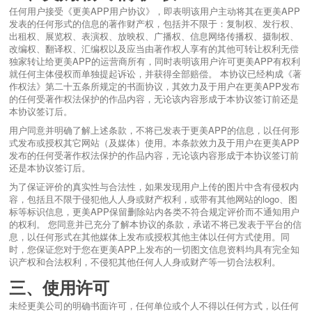
任何用户接受《更美APP用户协议》，即表明该用户主动将其在更美APP
发表的任何形式的信息的著作财产权，包括并不限于：复制权、发行权、
出租权、展览权、表演权、放映权、广播权、信息网络传播权、摄制权、
改编权、翻译权、汇编权以及应当由著作权人享有的其他可转让权利无偿
独家转让给更美APP的运营商所有，同时表明该用户许可更美APP有权利
就任何主体侵权而单独提起诉讼，并获得全部赔偿。 本协议已经构成《著
作权法》第二十五条所规定的书面协议，其效力及于用户在更美APP发布
的任何受著作权法保护的作品内容，无论该内容形成于本协议签订前还是
本协议签订后。
用户同意并明确了解上述条款，不将已发表于更美APP的信息，以任何形
式发布或授权其它网站（及媒体）使用。本条款效力及于用户在更美APP
发布的任何受著作权法保护的作品内容，无论该内容形成于本协议签订前
还是本协议签订后。
为了保证评价的真实性与合法性，如果发现用户上传的图片中含有侵权内
容，包括且不限于侵犯他人人身或财产权利，或带有其他网站的logo、图
标等标识信息，更美APP保留删除站内各类不符合规定评价而不通知用户
的权利。 您同意并已充分了解本协议的条款，承诺不将已发表于平台的信
息，以任何形式在其他媒体上发布或授权其他主体以任何方式使用。同
时，您保证您对于您在更美APP上发布的一切图文信息资料均具有完全知
识产权和合法权利，不侵犯其他任何人人身或财产等一切合法权利。
三、使用许可
未经更美公司的明确书面许可，任何单位或个人不得以任何方式，以任何