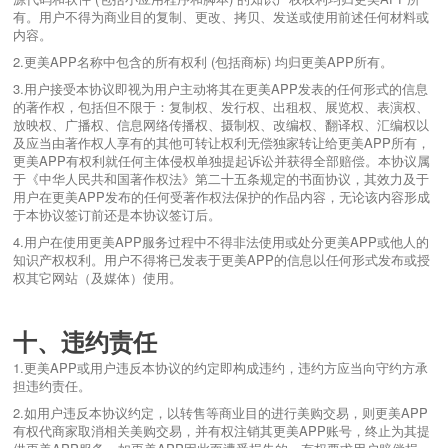
有。用户不得为商业目的复制、更改、拷贝、发送或使用前述任何材料或
内容。
2.更美APP名称中包含的所有权利 (包括商标) 均归更美APP所有。
3.用户接受本协议即视为用户主动将其在更美APP发表的任何形式的信息
的著作权，包括但不限于：复制权、发行权、出租权、展览权、表演权、
放映权、广播权、信息网络传播权、摄制权、改编权、翻译权、汇编权以
及应当由著作权人享有的其他可转让权利无偿独家转让给更美APP所有，
更美APP有权利就任何主体侵权单独提起诉讼并获得全部赔偿。本协议属
于《中华人民共和国著作权法》第二十五条规定的书面协议，其效力及于
用户在更美APP发布的任何受著作权法保护的作品内容，无论该内容形成
于本协议签订前还是本协议签订后。
4.用户在使用更美APP服务过程中不得非法使用或处分更美APP或他人的
知识产权权利。用户不得将已发表于更美APP的信息以任何形式发布或授
权其它网站（及媒体）使用。
十、违约责任
1.更美APP或用户违反本协议的约定即构成违约，违约方应当向守约方承
担违约责任。
2.如用户违反本协议约定，以转售等商业目的进行美购交易，则更美APP
有权代商家取消相关美购交易，并有权注销其更美APP账号，终止为其提