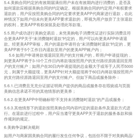
5.4.美购合同约定的有效期届满但用户未在有效期内进行消费的，是否及
如何退款应根据美购合同的约定确定。根据美购合同的约定用户有权要求
退款的，用户应按照美购合同的约定要求更美APP代商家进行退款，在此
种情况下如用户但未向更美APP要求退款的，即视为用户放弃了主张退款
的权利，更美APP有权保留及处理此等款项。
5.5.用户成功进行美购交易后，未凭美购电子消费凭证进行实际消费且符
合更美APP关于“未消费随时退款”约定的，用户可以向更美APP申请退
款。经更美APP审核，用户的退款申请符合“未消费随时退款”约定的，更
美APP将于5个工作日内退款至用户的更美APP账户内；
5.6 如用户申请将款项退回至用户的支付账户的，即用户申请提现的，
则更美APP将于3-10个工作日内将款项按照用户的支付路径原路退回至用
户的支付账户；如用户在30日内申请提现的总金额大于或等于人民币5000
元，则属于大额提现，更美APP针对大额提现将于60日内将款项按照用户
的支付路径原路退回至用户的支付账户。但如下商品或服务除外：
5.6.1.已消费且无充分证据证明商户提供的商品或服务存在瑕疵或与页面
美购信息承诺不符的其他情形的更美券；
5.6.2.在更美APP中明确标明“不支持未消费随时退款”的产品或服务；
5.6.3.其他情形下的退款按照美购合同内容约定的退款条件及退款方式进
行。在退款进行过程中，用户应当遵守更美APP关于退款的服务条款和操
作规则的规定。
6.美购争议解决规则
如用户与商家因美购合同的履行发生任何争议，包括但不限于对美购商品/