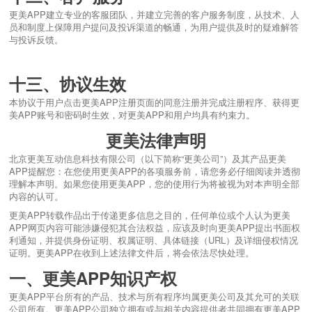
更美APP建立专业的客服团队，并建立完善的客户服务制度，从技术、人
员和制度上保障用户提问及投诉渠道的畅通，为用户提供及时的疑难解答
与投诉反馈。
十三、协议生效
本协议于用户点击更美APP注册页面的同意注册并完成注册程序、获得更
美APP账号和密码时生效，对更美APP和用户均具有约束力。
更美法律声明
北京更美互动信息科技有限公司（以下简称“更美公司”）及其产品更美
APP提醒您：在您使用更美APP的各项服务前，请您务必仔细阅读并透彻
理解本声明。如果您使用更美APP，您的使用行为将被视为对本声明全部
内容的认可。
更美APP转载作品出于传递更多信息之目的，任何单位或个人认为更美
APP网页内容可能涉嫌侵犯其合法权益，应该及时向更美APP提出书面权
利通知，并提供身份证明、权属证明、具体链接（URL）及详细侵权情况
证明。更美APP在收到上述法律文件后，将会依法尽快处理。
一、更美APP知识产权
更美APP平台所有的产品、技术与所有程序均属更美公司及其允可的关联
公司所有。更美APP公司独立拥有或与相关内容提供者共同拥有更美APP