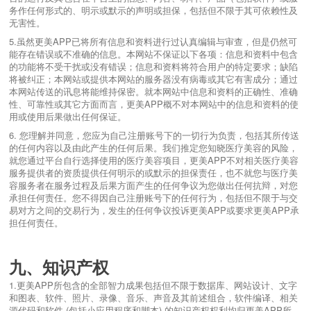
务作任何形式的、明示或默示的声明或担保，包括但不限于其可依赖性及
无害性。
5.虽然更美APP已将所有信息和资料进行过认真编辑与审查，但是仍然可
能存在错误或不准确的信息。本网站不保证以下各项：信息和资料中包含
的功能将不受干扰或没有错误；信息和资料将符合用户的特定要求；缺陷
将被纠正；本网站或提供本网站的服务器没有病毒或其它有害成分；通过
本网站传送的讯息将能维持保密。就本网站中信息和资料的正确性、准确
性、可靠性或其它方面而言，更美APP概不对本网站中的信息和资料的使
用或使用后果做出任何保证。
6. 您理解并同意，您应为自己注册账号下的一切行为负责，包括其所传送
的任何内容以及由此产生的任何后果。我们推定您知晓医疗美容的风险，
就您通过平台自行选择使用的医疗美容项目，更美APP不对相关医疗美容
服务提供者的资质提供任何明示的或默示的担保责任，也不就您与医疗美
容服务者在服务过程及后果方面产生的任何争议为您做出任何抗辩，对您
承担任何责任。您不得因自己注册账号下的任何行为，包括但不限于与交
易对方之间的交易行为，发生的任何争议投诉更美APP或要求更美APP承
担任何责任。
九、知识产权
1.更美APP所包含的全部智力成果包括但不限于数据库、网站设计、文字
和图表、软件、照片、录像、音乐、声音及其前述组合，软件编译、相关
源代码和软件 (包括小应用程序和脚本) 的知识产权权利均归更美APP所