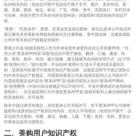
站内相关内容（包括但不限于包括但不限于文字、图片、美术作品、视
频、音频、图表、标志、标识、广告、商标、商号、页面设计、专栏目录
与名称、内容分类方式等在内的全部内容）的版权和/或其他相关知识产
权。
“更美”、“完美诊所”、更美、完美诊所及组合图标、标识以及本公司依法申
请注册并具有商标专用权的商标均为注册商标，受中国法律、法规及国际
公约中有关知识产权规定的保护。
更美公司及/或相关权利人作为作者或受作者委托在此公开郑重声明：“任
何人对“更美APP内容”采取包括但不限于修改、翻译、汇编、播放、转
载、复制、散布、表演、建立镜像、建立链接等在内的全部方式（以下简
称“使用行为”）”进行使用，不论此种“使用行为”是出于盈利或非盈利目
的，使用者均应遵守中国相关知识产权法律、法规及适用于中国之国际公
约中有关知识产权规定，均需获得更美公司及/或相关权利人之书面许可，
均需按照规定或约定向“更美APP”及/或相关权利人支付“更美APP网内
容”使用费用（中国大陆法律规定可以不经许可、不支付费用进行使用的情
形除外），并且该使用行为不侵犯更美APP及/或相关权利人被法律所赋予
的其他权利，方可使用。
除非中国法律另有规定，未经更美公司书面许可，对于更美APP公司拥有
版权和/或其他知识产权的任何内容，任何人不得擅自（包括但不限于：以
非法的方式复制、传播、展示、镜像、上载、下载）使用。否则，更美公
司将依法追究法律责任。
二、美购用户知识产权