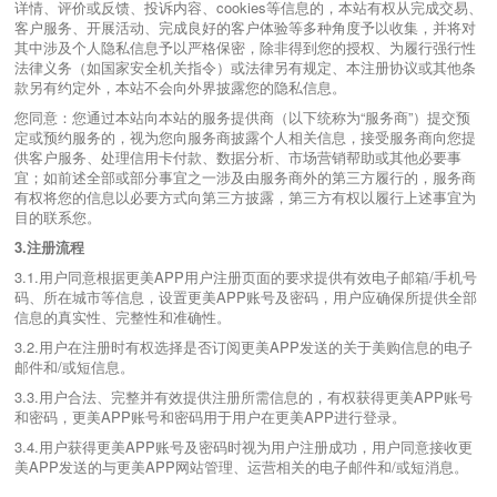
详情、评价或反馈、投诉内容、cookies等信息的，本站有权从完成交易、
客户服务、开展活动、完成良好的客户体验等多种角度予以收集，并将对
其中涉及个人隐私信息予以严格保密，除非得到您的授权、为履行强行性
法律义务（如国家安全机关指令）或法律另有规定、本注册协议或其他条
款另有约定外，本站不会向外界披露您的隐私信息。
您同意：您通过本站向本站的服务提供商（以下统称为“服务商”）提交预
定或预约服务的，视为您向服务商披露个人相关信息，接受服务商向您提
供客户服务、处理信用卡付款、数据分析、市场营销帮助或其他必要事
宜；如前述全部或部分事宜之一涉及由服务商外的第三方履行的，服务商
有权将您的信息以必要方式向第三方披露，第三方有权以履行上述事宜为
目的联系您。
3.
注册流程
3.1.用户同意根据更美APP用户注册页面的要求提供有效电子邮箱/手机号
码、所在城市等信息，设置更美APP账号及密码，用户应确保所提供全部
信息的真实性、完整性和准确性。
3.2.用户在注册时有权选择是否订阅更美APP发送的关于美购信息的电子
邮件和/或短信息。
3.3.用户合法、完整并有效提供注册所需信息的，有权获得更美APP账号
和密码，更美APP账号和密码用于用户在更美APP进行登录。
3.4.用户获得更美APP账号及密码时视为用户注册成功，用户同意接收更
美APP发送的与更美APP网站管理、运营相关的电子邮件和/或短消息。