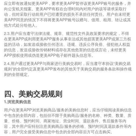
应立即有效通知更美APP，要求更美APP暂停该更美APP账号的服务，并
向公安机关报案。更美APP有权在合理时间内对用户的该等请求采取行
动，但对采取行动前用户已经遭受的损失不承担任何责任。用户在未经更
美APP同意的情况下不得将更美APP账号以赠与、借用、租用、转让或其
他方式处分给他人。
2.3.用户应当遵守法律法规、规章、规范性文件及政策要求的规定，不得
在更美APP或利用更美APP服务从事非法或其他损害更美APP或第三方权
益的活动，如发送或接收任何违法、违规、违反公序良俗、侵犯他人权益
的信息，发送或接收传销材料或存在其他危害的信息或言论，未经更美
APP授权使用或伪造更美APP电子邮件题头信息等。
2.4.用户通过更美APP与商家进行美购交易时，应当遵守本协议“美购交易
规则”的全部约定及更美APP发布的其他关于美购交易的服务条款和操作规
则的全部规定。
四、美购交易规则
1.
浏览美购信息
用户在更美APP浏览美购商品/服务的美购信息时，应当仔细阅读美购信息
中包含的全部内容，包括但不限于美购商品/服务的名称、种类、数量、质
量、价格、预约时间、商家地址、营业时间、退款条件、售后服务等内
容，其中用户应特别注意美购商品/服务的价格、预约时间及退款条件等内
容，用户完全接受美购信息中包含的全部内容后方可点击购买。