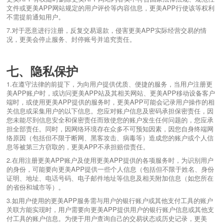
文件或更美APP网站规定的用户评价等内容信息，更美APP行使该等权利
不需提前通知用户。
7.对于恶意进行注册，反复交易退款，侵害更美APP实际经营交易的情
况，更美会停止服务、封停账号并追究责任。
七、隐私保护
1.在遵守法律的前提下，为向用户提供优质、便捷的服务，当用户注册更
美APP账户时，或访问更美APP站及其相关网站、更美APP移动设备客户
端时，或使用更美APP提供的服务时，更美APP可能会记录用户操作的相
关信息或采集用户的以下信息。您应对账户信息及密码承担保密责任，因
您未能尽到信息安全和保密责任而致使您的账户发生任何问题的，您应承
担全部责任。同时，因网络环境存在众多不可预知因素，因您自身终端网
络原因（包括但不限于断网、黑客攻击、病毒等）造成您的账户或个人信
息等被第三方窃取的，更美APP不承担赔偿责任。
2.在用注册更美APP账户及使用更美APP提供的各项服务时，为识别用户
的身份，可能要向更美APP提供一些个人信息（包括但不限于姓名、身份
证明、地址、电话号码、电子邮件地址等信息及相关附加信息（如您所在
的省份和城市等）。
3.如用户使用的更美APP服务需与用户的银行账户或其他支付工具的账户
关联方能实现时，用户需要向更美APP提供用户的银行账户信息或其他支
付工具的账户信息。为便于用户查询自己的交易状态或历史记录，更美