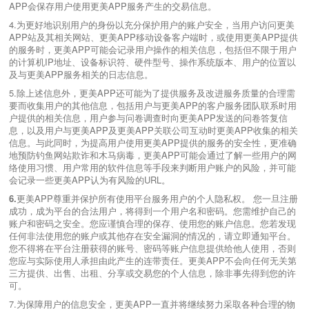
APP会保存用户使用更美APP服务产生的交易信息。
4.为更好地识别用户的身份以充分保护用户的账户安全，当用户访问更美
APP站及其相关网站、更美APP移动设备客户端时，或使用更美APP提供
的服务时，更美APP可能会记录用户操作的相关信息，包括但不限于用户
的计算机IP地址、设备标识符、硬件型号、操作系统版本、用户的位置以
及与更美APP服务相关的日志信息。
5.除上述信息外，更美APP还可能为了提供服务及改进服务质量的合理需
要而收集用户的其他信息，包括用户与更美APP的客户服务团队联系时用
户提供的相关信息，用户参与问卷调查时向更美APP发送的问卷答复信
息，以及用户与更美APP及更美APP关联公司互动时更美APP收集的相关
信息。与此同时，为提高用户使用更美APP提供的服务的安全性，更准确
地预防钓鱼网站欺诈和木马病毒，更美APP可能会通过了解一些用户的网
络使用习惯、用户常用的软件信息等手段来判断用户账户的风险，并可能
会记录一些更美APP认为有风险的URL。
6.
更美APP尊重并保护所有使用平台服务用户的个人隐私权。 您一旦注册
成功，成为平台的合法用户，将得到一个用户名和密码。您需维护自己的
账户和密码之安全。您应谨慎合理的保存、使用您的账户信息。您若发现
任何非法使用您的账户或其他存在安全漏洞的情况的，请立即通知平台。
您不得将在平台注册获得的账号、密码等账户信息提供给他人使用，否则
您应与实际使用人承担由此产生的连带责任。更美APP不会向任何无关第
三方提供、出售、出租、分享或交易您的个人信息，除非事先得到您的许
可。
7.为保障用户的信息安全，更美APP一直并将继续努力采取各种合理的物