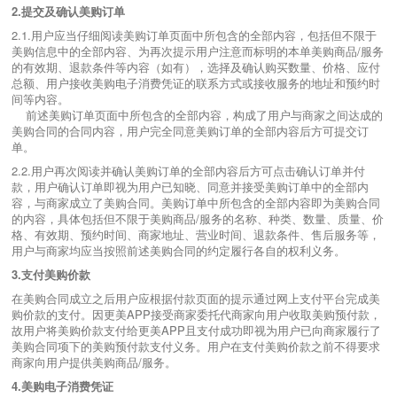
2.
提交及确认美购订单
2.1.用户应当仔细阅读美购订单页面中所包含的全部内容，包括但不限于
美购信息中的全部内容、为再次提示用户注意而标明的本单美购商品/服务
的有效期、退款条件等内容（如有），选择及确认购买数量、价格、应付
总额、用户接收美购电子消费凭证的联系方式或接收服务的地址和预约时
间等内容。
前述美购订单页面中所包含的全部内容，构成了用户与商家之间达成的
美购合同的合同内容，用户完全同意美购订单的全部内容后方可提交订
单。
2.2.用户再次阅读并确认美购订单的全部内容后方可点击确认订单并付
款，用户确认订单即视为用户已知晓、同意并接受美购订单中的全部内
容，与商家成立了美购合同。美购订单中所包含的全部内容即为美购合同
的内容，具体包括但不限于美购商品/服务的名称、种类、数量、质量、价
格、有效期、预约时间、商家地址、营业时间、退款条件、售后服务等，
用户与商家均应当按照前述美购合同的约定履行各自的权利义务。
3.
支付美购价款
在美购合同成立之后用户应根据付款页面的提示通过网上支付平台完成美
购价款的支付。因更美APP接受商家委托代商家向用户收取美购预付款，
故用户将美购价款支付给更美APP且支付成功即视为用户已向商家履行了
美购合同项下的美购预付款支付义务。用户在支付美购价款之前不得要求
商家向用户提供美购商品/服务。
4.
美购电子消费凭证