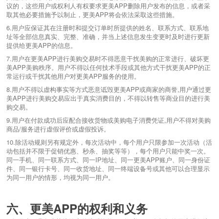
议的，这些用户或权利人有权要求更美APP删除用户发布的信息，或者采
取其他必要措施予以制止，更美APP将会依法采取这些措施。
6.用户应保证其在注册时和提交订单时所提供的姓名、联系方式、联系地
址等全部信息真实、完整、准确，并当上述信息发生变更时及时进行更新
提供给更美APP的信息。
7.用户在更美APP进行美购交易时不得恶意干扰美购的正常进行、破坏更
美APP美购秩序。用户不得以任何技术手段或其他方式干扰更美APP的正
常运行或干扰其他用户对更美APP服务的使用。
8.用户不得以虚构事实等方式恶意诋毁更美APP或商家的商誉,用户通过更
美APP进行美购交易应出于真实消费目的，不得以转售等商业目的进行美
购交易。
9.用户在付款成功后应配合接收货物或美购电子消费凭证,用户不得对美购
商品/服务进行虚假评价或虚假投诉。
10.除活动规则另有规定外，每次活动中，每个用户只限参加一次活动（活
动包括并不限于促销优惠、秒杀、抽奖等等），每个用户只能中奖一次。
同一手机、同一联系方式、同一IP地址、同一更美APP账户、同一身份证
件、同一银行卡号、同一收货地址、同一终端设备号或其他可以合理显示
为同一用户的情形，均视为同一用户。
六、更美APP的权利和义务