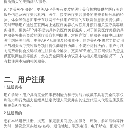
得所购买的美购商品/服务。
9.
“更美APP服务”：更美APP是将有资质的医疗美容机构提供的医疗美容
服务信息及医疗美容机构、医生、接受医疗美容服务的消费者所分享的经
验、体会等信息汇集于互联网平台供用户查阅的互联网信息服务提供商，
同时帮助用户通过互联网与上述医疗美容机构联系并预订相关医疗美容服
务项目。更美APP并不提供具体的医疗美容服务，对于涉及医疗美容的具
体服务将由有资质的医疗美容机构提供。对用户预订的服务项目中出现的
医疗纠纷等问题，更美APP无法律及经济责任，但更美APP将尽力协助用
户与相关医疗美容服务项目提供商进行协商，不能协商解决的，用户可以
向消费者协会投诉或通过法律途径解决。更美APP通过互联网依法为您提
供互联网信息等服务，您在完全同意本协议及本站相关规定的情况下，方
有权使用本站的相关服务。
二、用户注册
1.
注册资格
用户承诺：用户具有完全民事权利能力和行为能力或虽不具有完全民事权
利能力和行为能力但经其法定代理人同意并由其法定代理人代理注册及应
用更美APP服务。
2.
注册目的
您在本站进行注册、浏览、预定服务商提供的服务、评价、参加活动等行
为时，涉及您真实姓名/名称、通信地址、联系电话、电子邮箱、预定订单