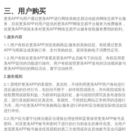
三、用户购买
更美APP为用户通过更美APP进行网络美购交易活动提供网络交易平台服
务，目前更美APP对用户提供的更美APP网络交易平台服务为免费服务，
但更美APP保留未来对更美APP网络交易平台服务收取服务费用的权利。
1.
服务内容
1.1.用户有权在更美APP浏览美购商品/服务的美购信息、有权通过更美
APP与商家达成美购订单、支付美购价款、获得美购电子消费凭证等。
1.2.用户有权在更美APP查看其更美APP会员账号下的信息，有权应用更
美APP提供的功能进行操作。用户有权按照更美APP发布的活动规则参与
更美APP组织的网站活动，遵守活动秩序。
2.
服务规则
2.1.需维护更美APP的客观性、真实性，不得利用更美APP用户身份进行
违反诚信的任何行为，包括但不限于：炒作医院或医生，并向医院或医生
收取费用或获取利益；为获得利益或好处，参与或组织撰写及发布虚假信
息；进行其他影响社区真实性、客观性、干扰扰乱网站正常秩序的违规行
为等，用户在更美APP对美购商品/服务进行评价时应当根据实际情况如实
进行评价。
2.2.用户应当遵守法律法规应当谨慎合理使用和妥善保管更美APP账号及
密码，对其更美APP账号和密码下进行的行为和发生的事件负责。当用户
发现更美APP账号被未经其授权的第三方使用或存在其他账号安全问题时