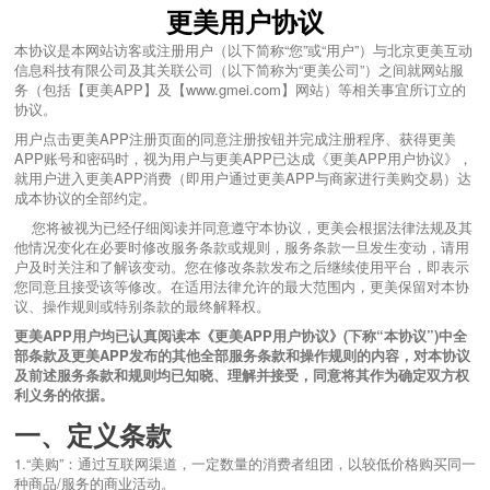
更美用户协议
本协议是本网站访客或注册用户（以下简称“您”或“用户”）与北京更美互动
信息科技有限公司及其关联公司（以下简称为“更美公司”）之间就网站服
务（包括【更美APP】及【www.gmei.com】网站）等相关事宜所订立的
协议。
用户点击更美APP注册页面的同意注册按钮并完成注册程序、获得更美
APP账号和密码时，视为用户与更美APP已达成《更美APP用户协议》，
就用户进入更美APP消费（即用户通过更美APP与商家进行美购交易）达
成本协议的全部约定。
您将被视为已经仔细阅读并同意遵守本协议，更美
会根据法律法规及其
他情况变化在必要时修改服务条款或规则，服务条款一旦发生变动，请用
户及时关注和了解该变动。
您在修改条款发布之后继续使用平台，即表示
您同意且接受该等修改。在适用法律允许的最大范围内，更美保留对本协
议、操作规则或特别条款的最终解释权。
更美APP用户均已认真阅读本《更美APP用户协议》(下称“本协议”)中全
部条款及更美APP发布的其他全部服务条款和操作规则的内容，对本协议
及前述服务条款和规则均已知晓、理解并接受，同意将其作为确定双方权
利义务的依据。
一、定义条款
1.“美购”：通过互联网渠道，一定数量的消费者组团，以较低价格购买同一
种商品/服务的商业活动。