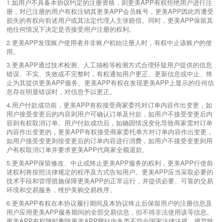
1.如用户不具备本协议约定的注册资格，则更美APP有权拒绝用户进行注
册，对已注册的用户有权注销其更美APP会员账号，更美APP因此而遭受
损失的有权向前述用户或其法定代理人主张赔偿。同时，更美APP保留其
他任何情况下决定是否接受用户注册的权利。
2.更美APP发现账户使用者并非账户初始注册人时，有权中止该账户的使
用。
3.更美APP通过技术检测、人工抽检等检测方式合理怀疑用户提供的信息
错误、不实、失效或不完整时，有权通知用户更正、更新信息或中止、终
止为其提供更美APP服务。更美APP有权在发现更美APP上显示的任何信
息存在明显错误时，对信息予以更正。
4.用户付款成功前，更美APP有权接受商家委托对订单内容作出变更，如
用户接受变更后的内容则用户可确认订单及付款，如用户不接受变更后内
容则有权取消订单。用户付款成功后，如确因情况变化导致商家需对订单
内容作出变更的，更美APP有权接受商家委托单方对订单内容作出变更，
如用户接受变更则按变更后的订单内容进行消费，如用户不接受变更则用
户有权取消订单并要求更美APP代商家全额退款。
5.更美APP保留修改、中止或终止更美APP服务的权利，更美APP行使前
述权利将按照法律规定的程序及方式告知用户。更美APP应当采取必要的
技术手段和管理措施保障更美APP的正常运行，并提供必要、可靠的交易
环境和交易服务，维护美购交易秩序。
6.更美APP有权在本协议履行期间及本协议终止后保留用户的注册信息及
用户应用更美APP服务期间的全部交易信息，但不得非法使用该等信息。
更美APP有权随时删除更美APP网站内各类不符合国家法律法规、规范性