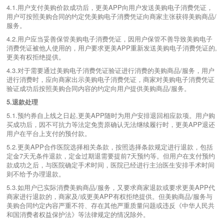
4.1.用户支付美购价款成功后，更美APP向用户发送美购电子消费凭证，
用户可按照美购合同的约定凭美购电子消费凭证向商家主张获得美购商品/
服务。
4.2.用户应当妥善保管美购电子消费凭证，因用户保管不善导致美购电子
消费凭证被他人使用的，用户要求更美APP重新发送美购电子消费凭证的,
更美有权拒绝提供。
4.3.对于需要通过美购电子消费凭证验证进行消费的美购商品/服务，用户
进行消费时，应向商家出示美购电子消费凭证，商家对美购电子消费凭证
验证成功后按照美购合同内容的约定向用户提供美购商品/服务。
5.
退款处理
5.1.预约券自上线之日起,更美APP随时为用户安排退回相应款项。用户购
买成功后，因不可抗力等法定免责原确认无法继续履行时，更美APP退还
用户在平台上支付的预付款。
5.2.更美APP合作医院选择相关条款，按照选择条款规定进行退款，包括
定金7天无条件退款，定金过期退需要提前7天预约等。但用户在支付预约
款成功之后，与医院确定手术时间，医院已经进行主治医生安排手术时间
则不给予办理退款。
5.3.如用户已实际消费美购商品/服务，又要求商家退款或要求更美APP代
商家进行退款的，商家及/或更美APP有权拒绝提供。但美购商品/服务与
美购合同约定内容严重不符、存在其他严重质量问题或违反《中华人民共
和国消费者权益保护法》等法律规定的情况除外。