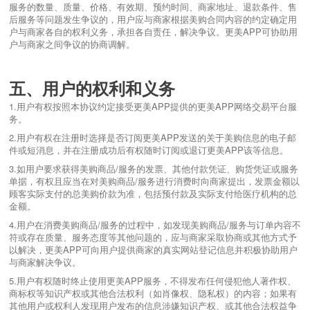
服务的数量、质量、价格、有效期、预约时间、商家地址、退款条件、售
后服务等问题发生争议的，用户应与商家根据美购合同内容的约定确定用
户与商家各自的权利义务，承担各自责任，解决争议。更美APP可协助用
户与商家之间争议的协商调解。
五、用户的权利和义务
1.用户有权按照本协议约定接受更美APP提供的更美APP网络交易平台服
务。
2.用户有权在注册时选择是否订阅更美APP发送的关于美购信息的电子邮
件或短消息，并在注册成功后有权随时订阅或退订更美APP该等信息。
3.如用户要求获得美购商品/服务的发票、其他付款凭证、购货凭证或服务
单据，有权且应当在对美购商品/服务进行消费时向商家提出，发票金额以
顾客实际支付的总美购价款为准，包括预付款及实际支付给医疗机构的总
金额。
4.用户在消费美购商品/服务的过程中，如发现美购商品/服务与订单内容不
符或存在质量、服务态度等其他问题的，应与商家采取协商或其他方式予
以解决，更美APP可向用户提供商家的真实网站登记信息并积极协助用户
与商家解决争议。
5.用户有权随时终止使用更美APP服务，不得发布任何侵犯他人著作权、
商标权等知识产权或其他合法权利（如肖像权、隐私权）的内容；如果有
其他用户或权利人发现用户发布的信息涉嫌知识产权、或其他合法权益争