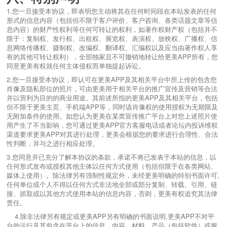
1.您一旦接受本协议，即表明您主动将其在任何时间段在本站发表的任何
形式的信息内容（包括但不限于客户评价、客户咨询、各类话题文章等信
息内容）的财产性权利等任何可转让的权利，如著作权财产权（包括并不
限于：复制权、发行权、出租权、展览权、表演权、放映权、广播权、信
息网络传播权、摄制权、改编权、翻译权、汇编权以及应当由著作权人享
有的其他可转让权利），全部独家且不可撤销地转让给更美APP所有，您
同意更美有权就任何主体侵权而单独提起诉讼。
2.您一旦接受本协议，即认可在更美APP及其相关平台中所上传的包含您
肖像及隐私部位的照片，可由更美用于相关平台的推广宣传及营销等合法
并以营利为目的的商业用途。其前述所指的更美APP及其相关平台，包括
但不限于更美主页、手机端APP等，同时该肖像权的使用授权为无期限及
无附加条件的使用。如您认为更美在某类宣传推广平台上对您上述照片使
用产生了不当影响，您可通过更美APP官方客服电话或者论坛内投诉维权
渠道要求更美APP对其进行处理，更美会根据您的要求进行合理性、合法
性判断，并与之进行相应处理。
3.您同意并已充分了解本协议的条款，承诺不将已发表于本站的信息，以
任何形式发布或授权其他主体以任何方式使用（包括但限于在各类网站、
媒体上使用）。除法律另有强制性规定外，未经更美明确的特别书面许可,
任何单位或个人不得以任何方式非法地全部或部分复制、转载、引用、链
接、抓取或以其他方式使用本站的信息内容，否则，更美有权追究其法律
责任。
4.除非法律另有规定或更美APP另有明确的书面说明,更美APP不对平
台的运行及其包含在平台上的信息、内容、材料、产品（包括软件）或服